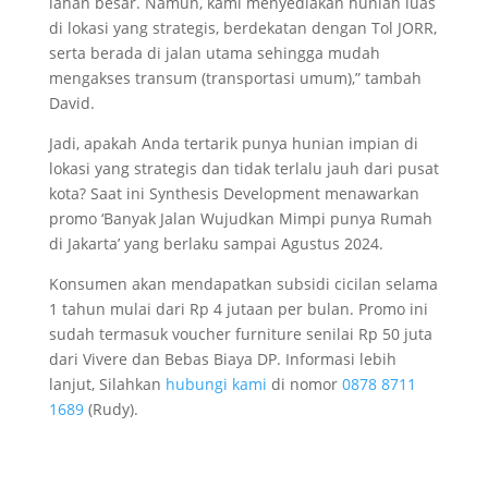
lahan besar. Namun, kami menyediakan hunian luas
di lokasi yang strategis, berdekatan dengan Tol JORR,
serta berada di jalan utama sehingga mudah
mengakses transum (transportasi umum),” tambah
David.
Jadi, apakah Anda tertarik punya hunian impian di
lokasi yang strategis dan tidak terlalu jauh dari pusat
kota? Saat ini Synthesis Development menawarkan
promo ‘Banyak Jalan Wujudkan Mimpi punya Rumah
di Jakarta’ yang berlaku sampai Agustus 2024.
Konsumen akan mendapatkan subsidi cicilan selama
1 tahun mulai dari Rp 4 jutaan per bulan. Promo ini
sudah termasuk voucher furniture senilai Rp 50 juta
dari Vivere dan Bebas Biaya DP. Informasi lebih
lanjut, Silahkan
hubungi kami
di nomor
0878 8711
1689
(Rudy).